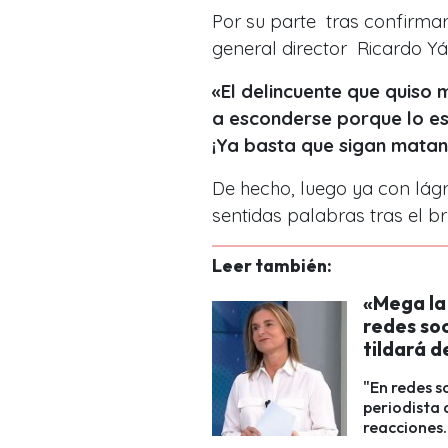
Por su parte tras confirmar
general director Ricardo Y
«El delincuente que quiso 
a esconderse porque lo e
¡Ya basta que sigan matan
De hecho, luego ya con lágr
sentidas palabras tras el br
Leer también:
«Mega la
redes soc
tildará 
"En redes so
periodista 
reacciones.