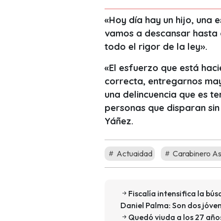
«Hoy día hay un hijo, una e
vamos a descansar hasta q
todo el rigor de la ley».
«El esfuerzo que está haci
correcta, entregarnos ma
una delincuencia que es te
personas que disparan sin
Yáñez.
Actuaidad
Carabinero A
Fiscalía intensifica la b
Daniel Palma: Son dos jóve
Quedó viuda a los 27 años