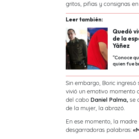
gritos, pifias y consignas e
Leer también:
Quedó viu
de la es
Yáñez
"Conoce qui
quien fue b
Sin embargo, Boric ingresó 
vivió un emotivo momento c
del cabo
Daniel Palma,
se 
de la mujer, la abrazó.
En ese momento, la madre 
desgarradoras palabras:
«M