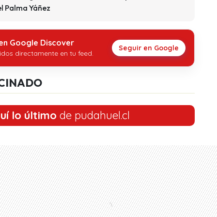
el Palma Yáñez
 en Google Discover
Seguir en Google
idos directamente en tu feed.
CINADO
uí lo último
de pudahuel.cl