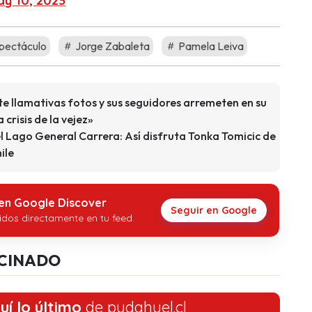
y 10, 2023
pectáculo
Jorge Zabaleta
Pamela Leiva
e llamativas fotos y sus seguidores arremeten en su
 crisis de la vejez»
el Lago General Carrera: Así disfruta Tonka Tomicic de
hile
 en Google Discover
Seguir en Google
idos directamente en tu feed.
CINADO
uí lo último
de pudahuel.cl