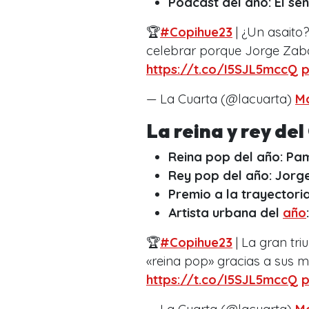
Pódcast del año: El se
🏆
#Copihue23
| ¿Un asaito
celebrar porque Jorge Zaba
https://t.co/I5SJL5mccQ
p
— La Cuarta (@lacuarta)
Ma
La reina y rey de
Reina pop del año: Pa
Rey pop del año: Jorg
Premio a la trayectori
Artista urbana del
año
🏆
#Copihue23
| La gran tr
«reina pop» gracias a sus m
https://t.co/I5SJL5mccQ
p