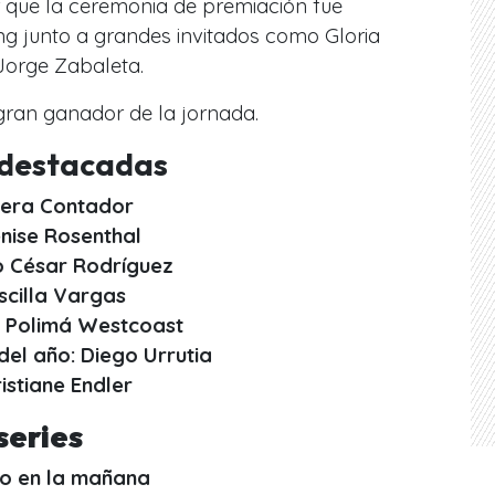
r que la ceremonia de premiación fue
ng junto a grandes invitados como Gloria
Jorge Zabaleta.
l gran ganador de la jornada.
 destacadas
viera Contador
enise Rosenthal
io César Rodríguez
scilla Vargas
: Polimá Westcoast
el año: Diego Urrutia
istiane Endler
series
go en la mañana