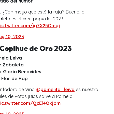
ntido del humor
?, ¿Con mayo que está la raja? Bueno, a
leta es el «rey pop» del 2023
ic.twitter.com/ig7X25Omqj
y 10, 2023
l Copihue de Oro 2023
mela Leiva
e Zabaleta
a: Gloria Benavides
: Flor de Rap
iunfadora de Viña
@pamelita_leiva
es nuestra
iles de votos ¡Dios salve a Pamela!
ic.twitter.com/QcEl4Oxjpm