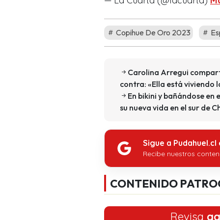
— La Cuarta (@lacuarta)
Ma
Copihue De Oro 2023
Es
Carolina Arregui compart
contra: «Ella está viviendo la
En bikini y bañándose en 
su nueva vida en el sur de C
Sigue a Pudahuel.cl
Recibe nuestros conten
CONTENIDO PATRO
Revisa
aq