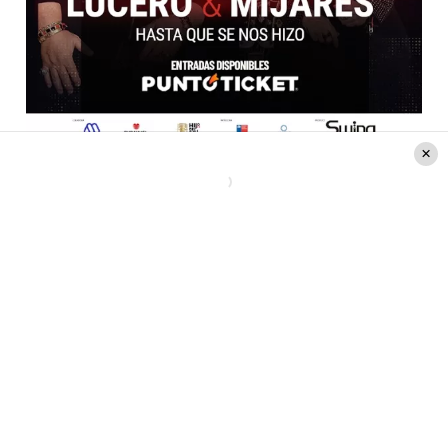
Créditos de la foto: Radio Pudahuel y Puntoticket
Lee también:
La inquebrantable y poderosa
historia de amor de Lucero y Mijares, los dos
grandes invitados de la Gala Pudahuel 2023
Lucero & Mijares: los grandes
invitados de noche Pudahuel
Por su parte, el show de los artistas mexicanos,
ya se ha presentado en varias ciudades de
Estados Unidos y Centroamérica con gran
éxito.