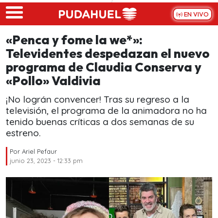
Skip to main content
EN VIVO
«Penca y fome la we*»:
Televidentes despedazan el nuevo
programa de Claudia Conserva y
«Pollo» Valdivia
¡No lográn convencer! Tras su regreso a la
televisión, el programa de la animadora no ha
tenido buenas críticas a dos semanas de su
estreno.
Por
Ariel Pefaur
junio 23, 2023 - 12:33 pm