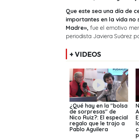
Que este sea una día de c
importantes en la vida no 
Madre»,
fue el emotivo mens
periodista Javiera Suárez p
+ VIDEOS
¿Qué hay en la "bolsa
N
de sorpresas" de
A
Nico Ruiz?: El especial
E
regalo que le trajo a
l
Pablo Aguilera
c
p