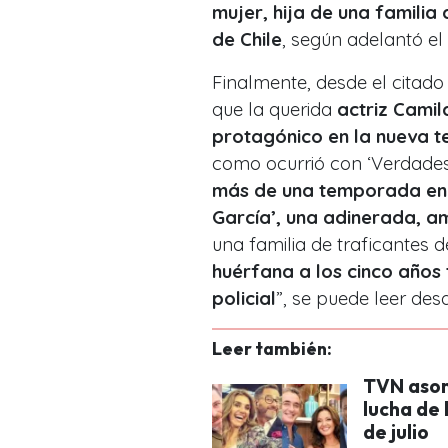
mujer, hija de una familia
de Chile
, según adelantó el 
Finalmente, desde el citado
que la querida
actriz Camila
protagónico en la nueva t
como ocurrió con ‘Verdades
más de una temporada en p
García’, una adinerada, am
una familia de traficantes d
huérfana a los cinco años 
policial
”, se puede leer des
Leer también:
TVN asomb
lucha de 
de julio