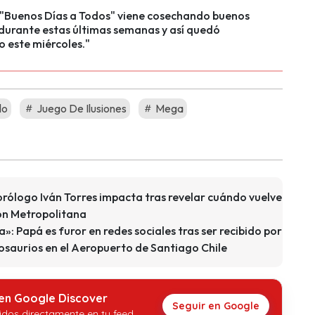
 "Buenos Días a Todos" viene cosechando buenos
durante estas últimas semanas y así quedó
 este miércoles."
lo
Juego De Ilusiones
Mega
orólogo Iván Torres impacta tras revelar cuándo vuelve
ión Metropolitana
da»: Papá es furor en redes sociales tras ser recibido por
nosaurios en el Aeropuerto de Santiago Chile
 en Google Discover
Seguir en Google
idos directamente en tu feed.