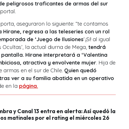
 de peligrosos traficantes de armas del sur
portal.
 porta, aseguraron lo siguiente: “te contamos
 Hirane, regresa a las teleseries con un rol
emporada de ‘Juego de Ilusiones
’.¡Sí! al igual
 Ocultas’, la actual diurna de Mega,
tendrá
antalla. Hirane interpretará a ‘Valentina
biciosa, atractiva y envolvente mujer
. Hija de
e armas en el sur de Chile.
Quien quedó
tras ver a su familia abatida en un operativo
de en la
página.
ra y Canal 13 entra en alerta: Así quedó la
los matinales por el rating el miércoles 26