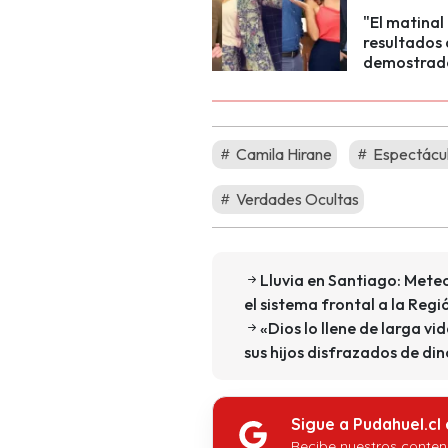
"El matinal
resultados 
demostrado
Camila Hirane
Espectácu
Verdades Ocultas
Lluvia en Santiago: Mete
el sistema frontal a la Reg
«Dios lo llene de larga vi
sus hijos disfrazados de di
Sigue a Pudahuel.cl
Recibe nuestros conten