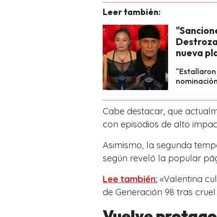
Leer también:
"Sancion
Destroza
nueva pl
"Estallaron
nominación 
Cabe destacar, que actualme
con episodios de alto impac
Asimismo, la segunda temp
según reveló la popular pág
Lee también:
«Valentina cul
de Generación 98 tras crue
Vuelve protago