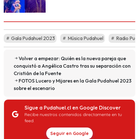
Gala Pudahuel 2023
Música Pudahuel
Radio Pud
Volver a empezar: Quién es la nueva pareja que
conquistó a Angélica Castro tras su separación con
Cristián de la Fuente
FOTOS Lucero y Mijares en la Gala Pudahuel 2023
sobre el escenario
Sigue a Pudahuel.cl en Google Discover
Recibe nuestros contenidos directamente en tu
feed.
Seguir en Google