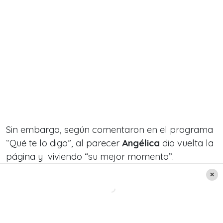
Sin embargo, según comentaron en el programa
“Qué te lo digo”, al parecer
Angélica
dio vuelta la
página y viviendo “su mejor momento”.
«Angélica Castro definitivamente dio vuelta la
página»
, comenzó señalando Paula Escobar
hace algunos meses.