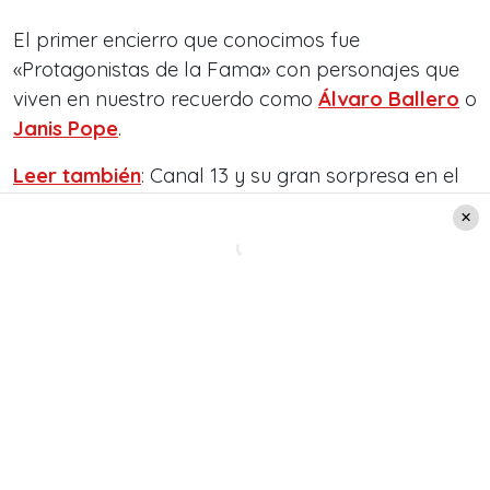
El primer encierro que conocimos fue
«Protagonistas de la Fama» con personajes que
viven en nuestro recuerdo como
Álvaro Ballero
o
Janis Pope
.
Leer también
: Canal 13 y su gran sorpresa en el
mundo de la televisión: Ficción y entretención en
su nueva apuesta para el segundo semestre
Un formato de televisión que hasta ese punto en
nuestro país no conocíamos, un espacio de total
encierro con varias personas conviviendo sin
contacto con el exterior.