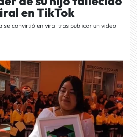
er de su hijo fallecido
iral en TikTok
e convirtió en viral tras publicar un video