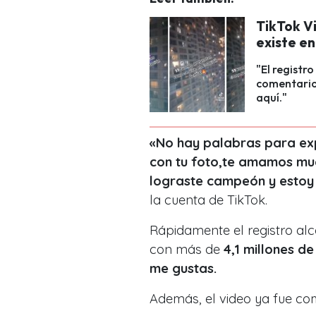
TikTok Vi
existe en
"El registr
comentarios 
aquí."
«No hay palabras para exp
con tu foto,te amamos much
lograste campeón y estoy m
la cuenta de TikTok.
Rápidamente el registro alc
con más de
4,1 millones d
me gustas.
Además, el video ya fue c