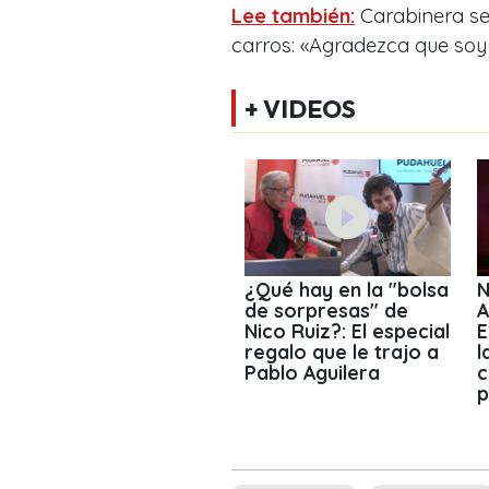
Lee también:
Carabinera se 
carros: «Agradezca que so
+ VIDEOS
¿Qué hay en la "bolsa
N
de sorpresas" de
A
Nico Ruiz?: El especial
E
regalo que le trajo a
l
Pablo Aguilera
c
p