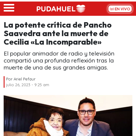
Skip to main content
EN VIVO
La potente crítica de Pancho
Saavedra ante la muerte de
Cecilia «La Incomparable»
El popular animador de radio y televisión
compartió una profunda reflexión tras la
muerte de una de sus grandes amigas.
Por
Ariel Pefaur
julio 26, 2023 - 9:25 am