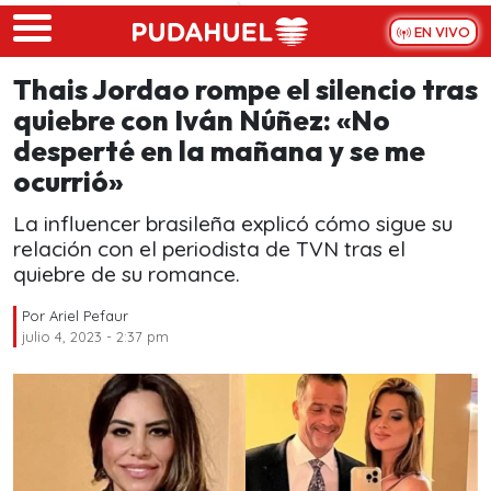
Skip to main content
EN VIVO
Thais Jordao rompe el silencio tras
quiebre con Iván Núñez: «No
desperté en la mañana y se me
ocurrió»
La influencer brasileña explicó cómo sigue su
relación con el periodista de TVN tras el
quiebre de su romance.
Por
Ariel Pefaur
julio 4, 2023 - 2:37 pm