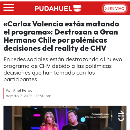
Skip to main content
EN VIVO
«Carlos Valencia estás matando
el programa»: Destrozan a Gran
Hermano Chile por polémicas
decisiones del reality de CHV
En redes sociales están destrozando al nuevo
programa de CHV debido a las polémicas
decisiones que han tomado con los
participantes.
Por
Ariel Pefaur
agosto 7, 2023 - 12:50 pm