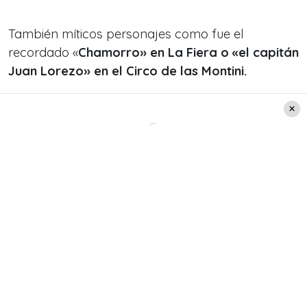
También míticos personajes como fue el
recordado «
Chamorro» en La Fiera o «el capitán
Juan Lorezo» en el Circo de las Montini.
Por su parte, Alarcón participó en su primera
película el año 1957, «3 miradas a la calle»,
además en Teatro comenzó a participar en 1954.
Cabe destacar que Luis es hijo ilustre de Puerto
Natales. De hecho, en el año 2018 recibió el
Premio a la trayectoria en los Premios Caleuche.
Además, fue presidente del Sidarte y también
fundó el mencionado gremio de ChileActores.