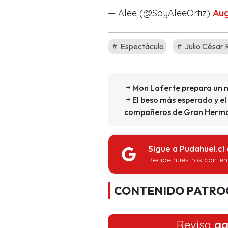
— Alee (@SoyAleeOrtiz)
Aug
Espectáculo
Julio César 
Mon Laferte prepara un n
El beso más esperado y el
compañeros de Gran Herma
Sigue a Pudahuel.cl
Recibe nuestros conten
CONTENIDO PATRO
Revisa
aq