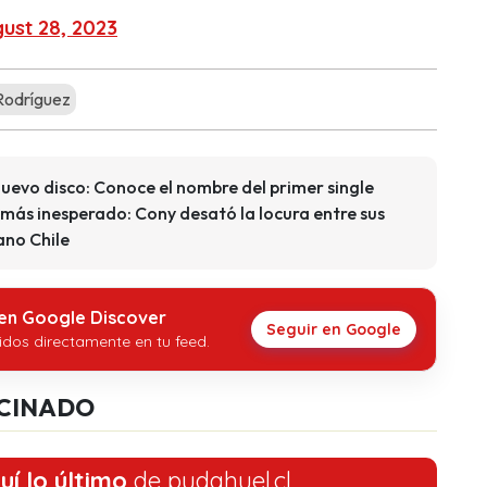
ust 28, 2023
Rodríguez
uevo disco: Conoce el nombre del primer single
 más inesperado: Cony desató la locura entre sus
no Chile
 en Google Discover
Seguir en Google
idos directamente en tu feed.
CINADO
uí lo último
de pudahuel.cl