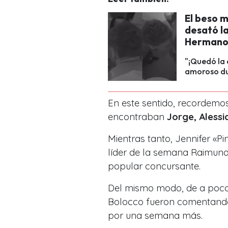
El beso 
desató l
Hermano 
"¡Quedó la 
amoroso dur
En este sentido, recordemos 
encontraban
Jorge, Alessi
Mientras tanto, Jennifer «P
líder de la semana Raimund
popular concursante.
Del mismo modo, de a poco 
Bolocco fueron comentando
por una semana más.