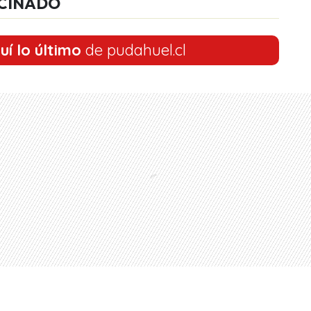
CINADO
uí lo último
de pudahuel.cl