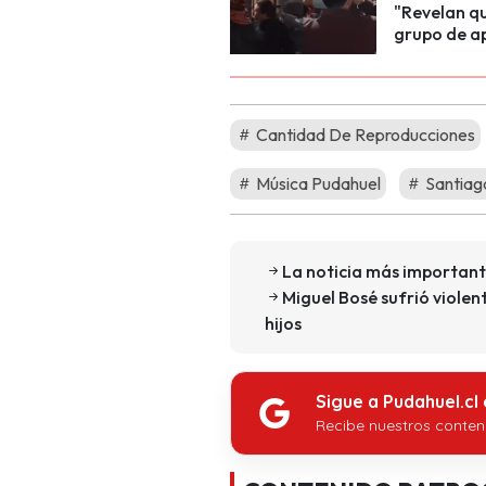
"Revelan qu
grupo de ap
Cantidad De Reproducciones
Música Pudahuel
Santiag
La noticia más important
Miguel Bosé sufrió violen
hijos
Sigue a Pudahuel.cl
Recibe nuestros conten