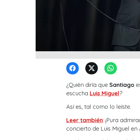
¿Quién diría que
Santiago
es
escucha
Luis Miguel
?
Así es, tal como lo leíste.
Leer también
: ¡Pura admira
concierto de Luis Miguel en