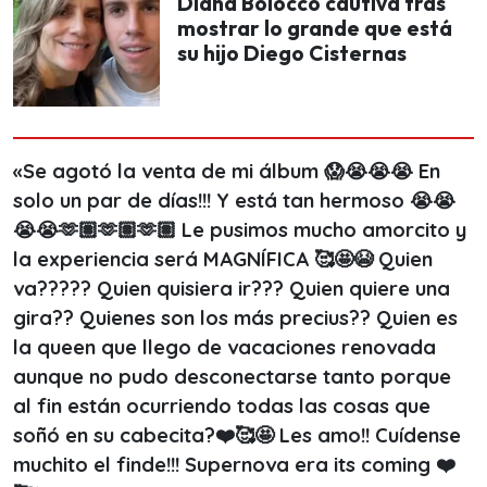
Diana Bolocco cautiva tras
mostrar lo grande que está
su hijo Diego Cisternas
«Se agotó la venta de mi álbum 😱😭😭😭 En
solo un par de días!!! Y está tan hermoso 😭😭
😭😭🫶🏽🫶🏽🫶🏽 Le pusimos mucho amorcito y
la experiencia será MAGNÍFICA 🥰🤩😭 Quien
va????? Quien quisiera ir??? Quien quiere una
gira?? Quienes son los más precius?? Quien es
la queen que llego de vacaciones renovada
aunque no pudo desconectarse tanto porque
al fin están ocurriendo todas las cosas que
soñó en su cabecita?❤️🥰🤩 Les amo!! Cuídense
muchito el finde!!! Supernova era its coming ❤️