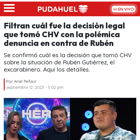
Skip to main content
EN VIVO
Filtran cuál fue la decisión legal
que tomó CHV con la polémica
denuncia en contra de Rubén
Se confirmó cuál es la decisión que tomó CHV
sobre la situación de Rubén Gutiérrez, el
excarabinero. Aquí los detalles.
Por
Ariel Pefaur
septiembre 12, 2023 - 5:02 pm