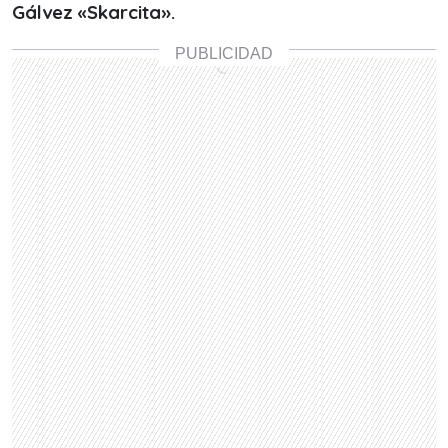
Gálvez «Skarcita».