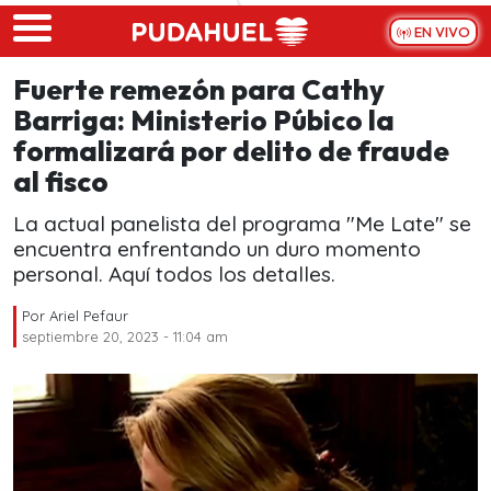
Skip to main content
EN VIVO
Fuerte remezón para Cathy
Barriga: Ministerio Púbico la
formalizará por delito de fraude
al fisco
La actual panelista del programa "Me Late" se
encuentra enfrentando un duro momento
personal. Aquí todos los detalles.
Por
Ariel Pefaur
septiembre 20, 2023 - 11:04 am