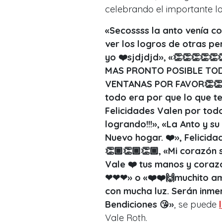
celebrando el importante lo
«Secossss la anto venía c
ver los logros de otras pe
yo ❤️sjdjdjd», «👏👏👏👏👏👏
MAS PRONTO POSIBLE TOD
VENTANAS POR FAVOR👏👏
todo era por que lo que te 
Felicidades Valen por tod
logrando!!!», «La Anto y s
Nuevo hogar. ❤️», Felicida
👏🏾👏🏾👏🏾, «
Mi corazón 
Vale ❤️ tus manos y corazó
❤❤❤
» o «❤️❤️🙌muchito am
con mucha luz. Serán inmen
Bendiciones 😘»
, se puede
Vale Roth.