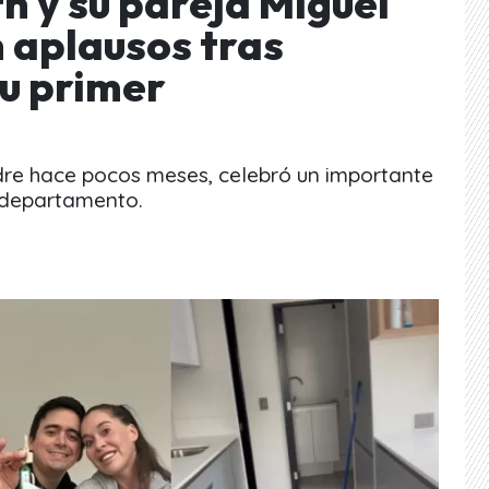
th y su pareja Miguel
n aplausos tras
u primer
adre hace pocos meses, celebró un importante
u departamento.