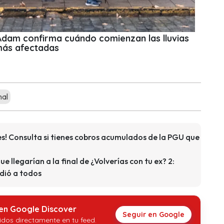
 Adam confirma cuándo comienzan las lluvias
más afectadas
mal
s! Consulta si tienes cobros acumulados de la PGU que
que llegarían a la final de ¿Volverías con tu ex? 2:
dió a todos
 en Google Discover
Seguir en Google
idos directamente en tu feed.