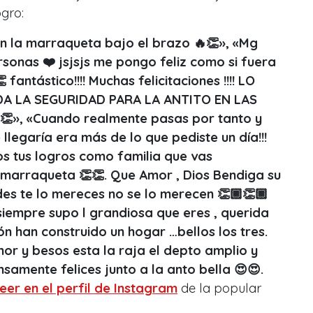
gro:
on la marraqueta bajo el brazo 🔥👏», «Mg
rsonas ❤️ jsjsjs me pongo feliz como si fuera
 fantástico!!!! Muchas felicitaciones !!!! LO
A LA SEGURIDAD PARA LA ANTITO EN LAS
», «Cuando realmente pasas por tanto y
llegaría era más de lo que pediste un día!!!
os tus logros como familia que vas
u marraqueta 👏👏. Que Amor , Dios Bendiga su
des te lo mereces no se lo merecen 👏🏾👏🏾
siempre supo l grandiosa que eres , querida
n han construido un hogar …bellos los tres.
or y besos esta la raja el depto amplio y
samente felices junto a la anto bella 😍😍.
leer en el perfil de Instagram
de la popular