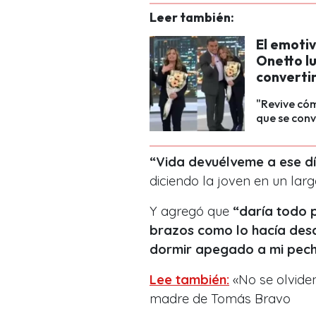
Leer también:
El emoti
Onetto l
converti
"Revive cóm
que se conv
“Vida devuélveme a ese dí
diciendo la joven en un larg
Y agregó que
“daría todo p
brazos como lo hacía desd
dormir apegado a mi pech
Lee también:
«No se olviden
madre de Tomás Bravo