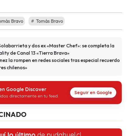
omás Bravo
Tomás Bravo
Solabarrieta y dos ex «Master Chef»: se completa la
eality de Canal 13 «Tierra Brava»
nez la rompen en redes sociales tras especial recuerdo
es chilenos»
 en Google Discover
Seguir en Google
idos directamente en tu feed.
CINADO
uí lo último
de pudahuel.cl