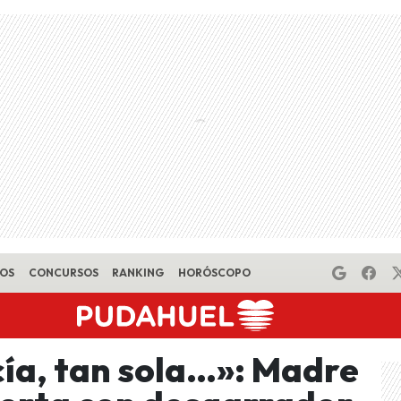
EOS
CONCURSOS
RANKING
HORÓSCOPO
cía, tan sola…»: Madre