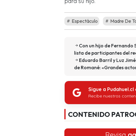
para su hijo.
Espectáculo
Madre De T
Con un hijo de Fernando 
lista de participantes del r
Eduardo Barril y Luz Jimé
de Romané: «Grandes actor
Sigue a Pudahuel.cl
Recibe nuestros conten
CONTENIDO PATRO
Revisa
aq