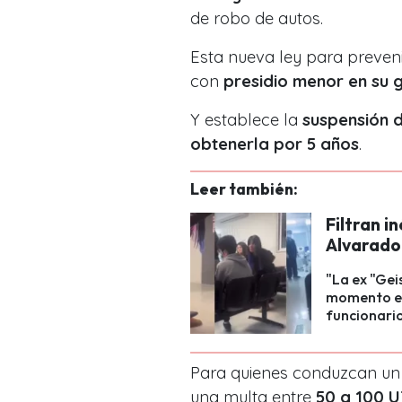
de robo de autos.
Esta nueva ley para preveni
con
presidio menor en su
Y establece la
suspensión d
obtenerla por 5 años
.
Leer también:
Filtran i
Alvarado
"La ex "Geis
momento ex
funcionario
Para quienes conduzcan un
una multa entre
50 a 100 