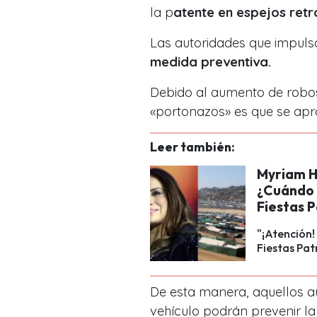
la p
atente en espejos retr
Las autoridades que impuls
medida preventiva.
Debido al aumento de robos
«portonazos» es que se apro
Leer también:
Myriam H
¿Cuándo 
Fiestas P
"¡Atención!
Fiestas Pat
De esta manera, aquellos au
vehículo podrán prevenir l