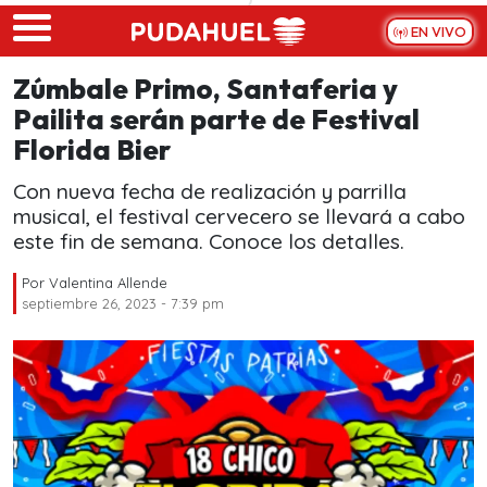
Skip to main content
EN VIVO
Zúmbale Primo, Santaferia y
Pailita serán parte de Festival
Florida Bier
Con nueva fecha de realización y parrilla
musical, el festival cervecero se llevará a cabo
este fin de semana. Conoce los detalles.
Por
Valentina Allende
septiembre 26, 2023 - 7:39 pm