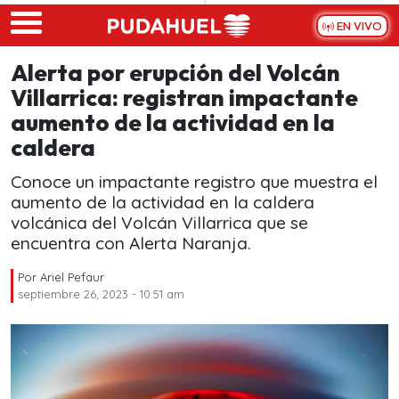
Skip to main content
EN VIVO
Alerta por erupción del Volcán
Villarrica: registran impactante
aumento de la actividad en la
caldera
Conoce un impactante registro que muestra el
aumento de la actividad en la caldera
volcánica del Volcán Villarrica que se
encuentra con Alerta Naranja.
Por
Ariel Pefaur
septiembre 26, 2023 - 10:51 am