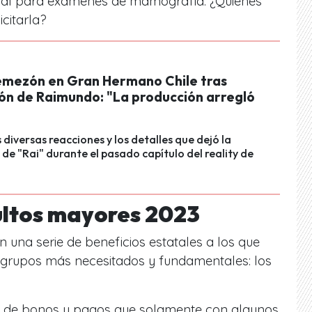
al para exámenes de mamografía: ¿Quiénes
citarla?
emezón en Gran Hermano Chile tras
ión de Raimundo: "La producción arregló
 diversas reacciones y los detalles que dejó la
 de "Rai" durante el pasado capítulo del reality de
ultos mayores 2023
n una serie de beneficios estatales a los que
grupos más necesitados y fundamentales: los
rie de bonos y pagos que solamente con algunos