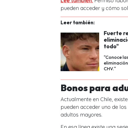
Lee también:
Permiso labor
pueden acceder y cómo soli
Leer también:
Fuerte r
eliminac
todo"
"Conoce las
eliminación
CHV."
Bonos para ad
Actualmente en Chile, existe
pueden acceder uno de los 
adultos mayores.
En esa línea existe una se