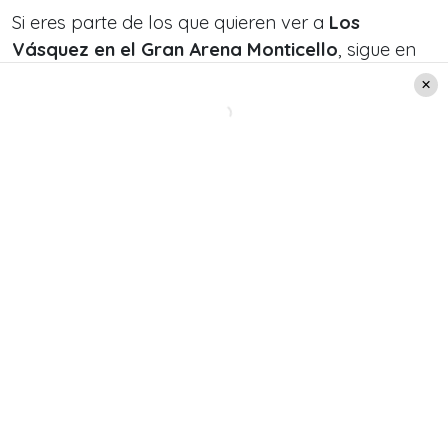
Si eres parte de los que quieren ver a
Los
Vásquez en el Gran Arena Monticello
, sigue en
esta nota para conocer todos los detalles.
Te puede interesar:
«La energía de la gente me
inyecta»: Myriam Hernández se luce al presentar
su nueva canción y anunciar el comienzo de su
gira mundial
Detalles del concierto
Con un concierto preparado para dar lo mejor
de sí y que se realiza, bajo la palabra de los
músicos, de todo corazón, Los Vásquez
esperan poder llenar el Arena Monticello.