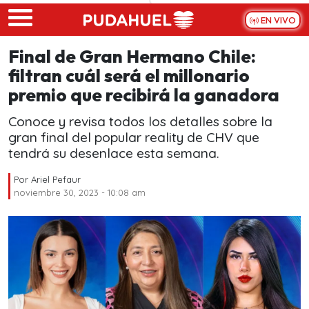
Skip to main content
EN VIVO
Final de Gran Hermano Chile:
filtran cuál será el millonario
premio que recibirá la ganadora
Conoce y revisa todos los detalles sobre la
gran final del popular reality de CHV que
tendrá su desenlace esta semana.
Por
Ariel Pefaur
noviembre 30, 2023 - 10:08 am