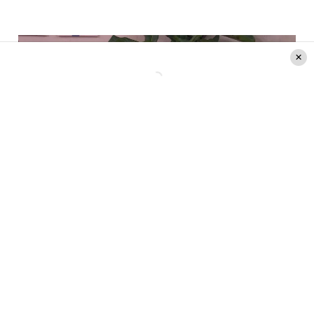
Créditos: Canal 13
Una fuerte pelea
Cabe destacar, que la despedida de Eva se vio
interrumpida por un grave conflicto en la casa,
cuando Junior sacó una piña que Miguelito se
había ganado en una actividad anterior. Sin