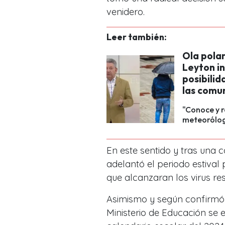
venidero.
Leer también:
Ola polar
Leyton in
posibilid
las comu
"Conoce y r
meteorólog
En este sentido y tras una c
adelantó el periodo estiva
que alcanzaran los virus res
Asimismo y según confirmó 
Ministerio de Educación se 