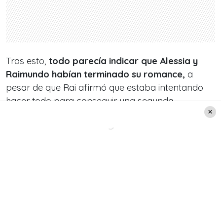
Tras esto,
todo parecía indicar que Alessia y
Raimundo habían terminado su romance,
a
pesar de que Rai afirmó que estaba intentando
hacer todo para conseguir una segunda
oportunidad.
Incluso, es por esta razón que su aparición juntos
dejó la grande entre los fanáticos de Gran
Hermano Chile, los que
no dudaron en llenar de
comentarios en redes sociales
por el llamativo
momento.