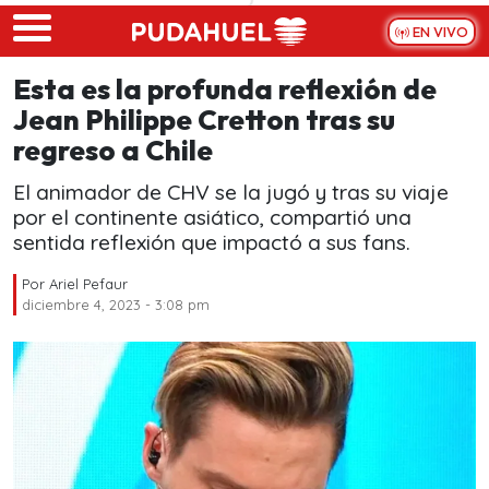
Skip to main content
EN VIVO
Esta es la profunda reflexión de
Jean Philippe Cretton tras su
regreso a Chile
El animador de CHV se la jugó y tras su viaje
por el continente asiático, compartió una
sentida reflexión que impactó a sus fans.
Por
Ariel Pefaur
diciembre 4, 2023 - 3:08 pm