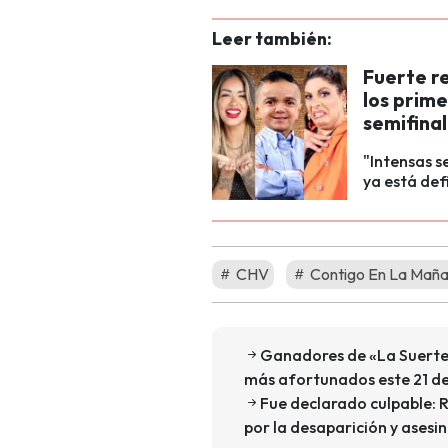
Leer también:
Fuerte r
los prime
semifinal
"Intensas s
ya está def
CHV
Contigo En La Mañ
Ganadores de «La Suerte e
más afortunados este 21 de
Fue declarado culpable: 
por la desaparición y asesi