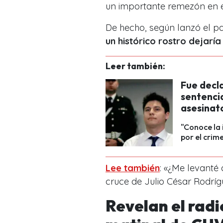
un importante remezón en e
De hecho, según lanzó el pa
un histórico rostro dejarí
Leer también:
Fue decl
sentenci
asesinat
"Conoce la 
por el crim
Lee también
: «¿Me levanté 
cruce de Julio César Rodrí
Revelan el radi