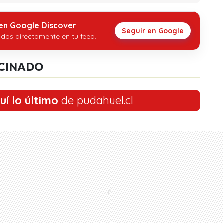
 en Google Discover
Seguir en Google
idos directamente en tu feed.
CINADO
uí lo último
de pudahuel.cl