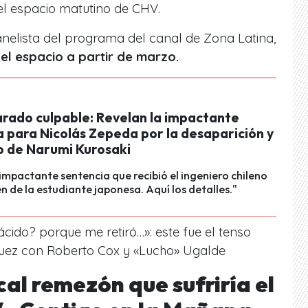
l espacio matutino de CHV.
nelista del programa del canal de Zona Latina,
a el espacio a partir de marzo.
arado culpable: Revelan la impactante
a para Nicolás Zepeda por la desaparición y
o de Narumi Kurosaki
impactante sentencia que recibió el ingeniero chileno
en de la estudiante japonesa. Aquí los detalles."
ácido? porque me retiró…»: este fue el tenso
guez con Roberto Cox y «Lucho» Ugalde
cal remezón que sufriría el