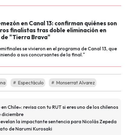
emezón en Canal 13: confirman quiénes son
ros finalistas tras doble eliminación en
 de "Tierra Brava"
emifinales se vivieron en el programa de Canal 13, que
iniendo a sus concursantes de la final."
ana
Espectáculo
Monserrat Alvarez
n Chile»: revisa con tu RUT si eres uno de los chilenos
 diciembre
Revelan la impactante sentencia para Nicolás Zepeda
nato de Narumi Kurosaki