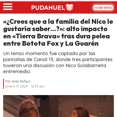
Skip to main content
EN VIVO
«¿Crees que a la familia del Nico le
gustaría saber…?»: alto impacto
en «Tierra Brava» tras dura pelea
entre Botota Fox y La Guarén
Un tenso momento fue captado por las
pantallas de Canal 13, donde tres participantes
tuvieron una discusión con Nico Solabarrieta
entremedio.
Por
Ariel Pefaur
enero 11, 2024 - 12:53 pm