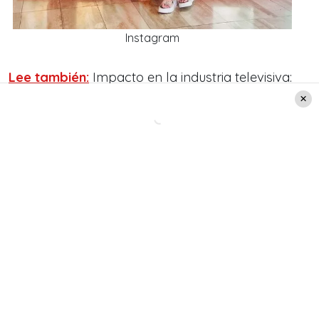
Instagram
Lee también:
Impacto en la industria televisiva:
Este es el gran arrepentimiento de Paty
Maldonado
Este es el nuevo proyecto de Yamila
Reyna en TVN
Asimismo, luego de su anuncio, no se dieron
detalles de los próximos proyectos que la casa
televisiva le tendría a Yamila. Pero la mañana de
este lunes le dieron la bienvenida en el
«Buenos
Días a Todos»
. Donde será el reemplazo de
María Luisa Godoy, que actualmente se
encuentra de vacaciones, y luego se preparará