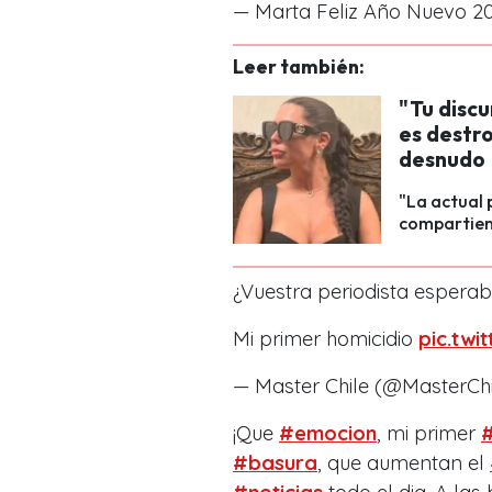
— Marta Feliz Año Nuevo 
Leer también:
"Tu discu
es destro
desnudo
"La actual 
compartien
¿Vuestra periodista esperab
Mi primer homicidio
pic.tw
— Master Chile (@MasterCh
¡Que
#emocion
, mi primer
#
#basura
, que aumentan el