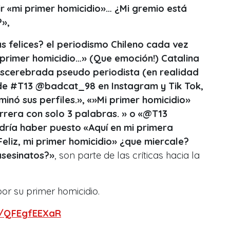
ir «mi primer homicidio»… ¿Mi gremio está
?»,
as felices? el periodismo Chileno cada vez
primer homicidio…» (Que emoción!) Catalina
descerebrada pseudo periodista (en realidad
de #T13 @badcat_98 en Instagram y Tik Tok,
nó sus perfiles.», «»Mi primer homicidio»
rera con solo 3 palabras. » o «@T13
dría haber puesto «Aquí en mi primera
Feliz, mi primer homicidio» ¿que miercale?
 asesinatos?»
, son parte de las críticas hacia la
por su primer homicidio.
om/QFEgfEEXaR