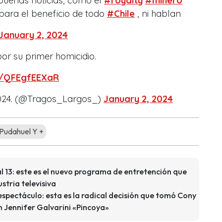
 buenas noticias, como el
#royalty
#minero
 para el beneficio de todo
#Chile
, ni hablan
January 2, 2024
por su primer homicidio.
om/QFEgfEEXaR
2024. (@Tragos_Largos_)
January 2, 2024
Pudahuel Y +
l 13: este es el nuevo programa de entretención que
stria televisiva
spectáculo: esta es la radical decisión que tomó Cony
n Jennifer Galvarini «Pincoya»