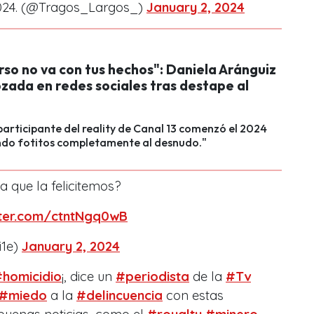
2024. (@Tragos_Largos_)
January 2, 2024
rso no va con tus hechos": Daniela Aránguiz
zada en redes sociales tras destape al
participante del reality de Canal 13 comenzó el 2024
do fotitos completamente al desnudo."
a que la felicitemos?
itter.com/ctntNgq0wB
i1e)
January 2, 2024
homicidio
¡, dice un
#periodista
de la
#Tv
#miedo
a la
#delincuencia
con estas