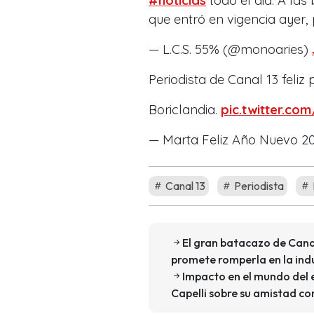
#noticias
todo el dia. A las
que entró en vigencia ayer,
— L.C.S. 55% (@monoaries)
Periodista de Canal 13 feliz 
Boriclandia.
pic.twitter.c
— Marta Feliz Año Nuevo 
Canal 13
Periodista
El gran batacazo de Cana
promete romperla en la indu
Impacto en el mundo del e
Capelli sobre su amistad co