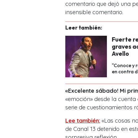
comentario que dejó una per
insensible comentario.
Leer también:
Fuerte re
graves a
Avello
"Conoce y r
en contra d
«Excelente sábado! Mi pri
«emoción» desde la cuenta
serie de cuestionamientos 
Lee también:
«Las cosas no
de Canal 13 detenido en es
sorpresiva reflexión