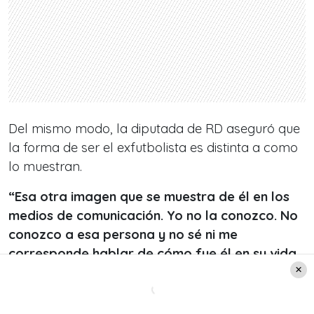
Del mismo modo, la diputada de RD aseguró que
la forma de ser el exfutbolista es distinta a como
lo muestran.
“Esa otra imagen que se muestra de él en los
medios de comunicación. Yo no la conozco. No
conozco a esa persona y no sé ni me
corresponde hablar de cómo fue él en su vida
antes de conocerme. No sé cómo era. Pero sé
que todo eso que se dice de él, yo nunca lo vi”.