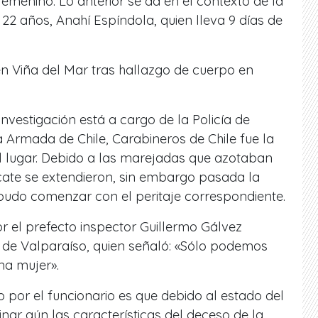
menino. Lo anterior se da en el contexto de la
 22 años, Anahí Espíndola, quien lleva 9 días de
n Viña del Mar tras hallazgo de cuerpo en
investigación está a cargo de la Policía de
a Armada de Chile, Carabineros de Chile fue la
l lugar. Debido a las marejadas que azotaban
scate se extendieron, sin embargo pasada la
udo comenzar con el peritaje correspondiente.
or el prefecto inspector Guillermo Gálvez
al de Valparaíso, quien señaló:
«Sólo podemos
una mujer»
.
o por el funcionario es que debido al estado del
ar aún las características del deceso de la