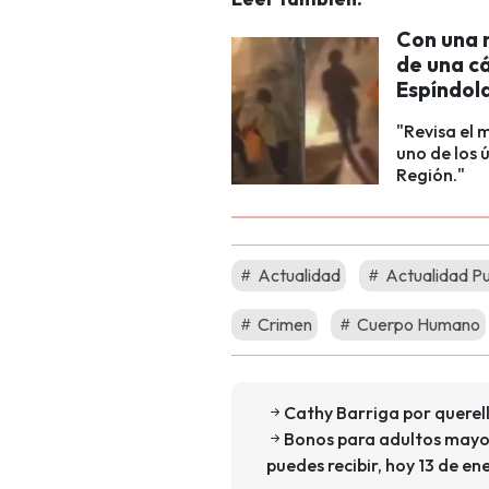
Con una m
de una c
Espíndola
"Revisa el
uno de los 
Región."
Actualidad
Actualidad P
Crimen
Cuerpo Humano
Cathy Barriga por querell
Bonos para adultos mayor
puedes recibir, hoy 13 de en