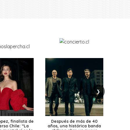
❯
ez, finalista de
Después de más de 40
Ante 
erso Chile: “La
años, una histórica banda
petr