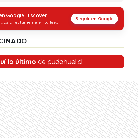
 en Google Discover
Seguir en Google
idos directamente en tu feed.
CINADO
uí lo último
de pudahuel.cl