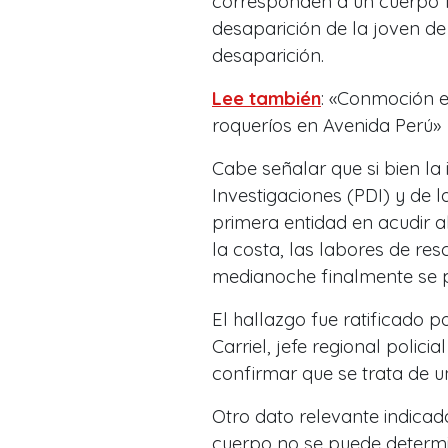
corresponden a un cuerpo fe
desaparición de la joven de
desaparición.
Lee también
: «Conmoción e
roqueríos en Avenida Perú»
Cabe señalar que si bien la 
Investigaciones (PDI) y de l
primera entidad en acudir a
la costa, las labores de re
medianoche finalmente se p
El hallazgo fue ratificado p
Carriel, jefe regional polici
confirmar que se trata de 
Otro dato relevante indicad
cuerpo no se puede determin