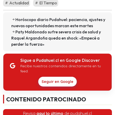
Actualidad
El Tiempo
Horóscopo diario Pudahuel: paciencia, ajustes y
nuevas oportunidades marcan este martes
Paty Maldonado sufre severa crisis de salud y
Raquel Argandoña queda en shock: «Empecé a
perder la fuerza»
Sigue a Pudahuel.cl en Google Discover
Recibe nuestros contenidos directamente en tu
feed.
Seguir en Google
CONTENIDO PATROCINADO
Revisa
aquí lo último
de pudahuel.cl