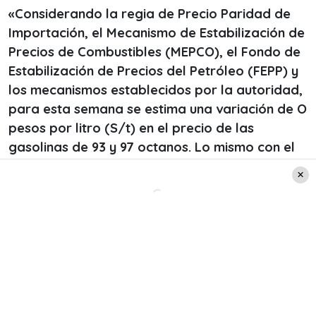
«Considerando la regia de Precio Paridad de
Importación, el Mecanismo de Estabilización de
Precios de Combustibles (MEPCO), el Fondo de
Estabilización de Precios del Petróleo (FEPP) y
los mecanismos establecidos por la autoridad,
para esta semana se estima una variación de O
pesos por litro (S/t) en el precio de las
gasolinas de 93 y 97 octanos. Lo mismo con el
precio del diesel y del GLP de uso vehicular,
que tampoco experimentaran variaciones»
,
dice el informe del organismo.
Leer también:
Luto en el mundo del fútbol:
a los 78 años muere ex
campeón mundial y leyenda