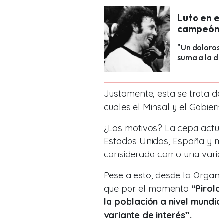
Luto en e
campeón 
"Un doloros
suma a la d
Justamente, esta se trata d
cuales el Minsal y el Gobier
¿Los motivos? La cepa act
Estados Unidos, España y m
considerada como una vari
Pese a esto, desde la Organ
que por el momento
“Pirol
la población a nivel mundi
variante de
interés”.