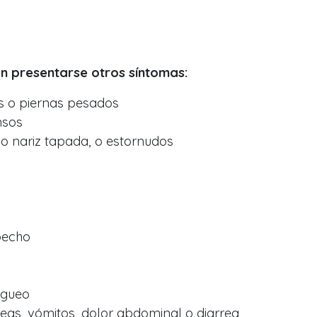
n presentarse otros síntomas:
s o piernas pesados
nsos
 o nariz tapada, o estornudos
pecho
igueo
seas, vómitos, dolor abdominal o diarrea