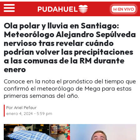
Skip to main content
EN VIVO
Ola polar y lluvia en Santiago:
Meteorólogo Alejandro Sepúlveda
nervioso tras revelar cuándo
podrían volver las precipitaciones
a las comunas de la RM durante
enero
Conoce en la nota el pronóstico del tiempo que
confirmó el meteorólogo de Mega para estas
primeras semanas del año.
Por
Ariel Pefaur
enero 4, 2024 - 5:59 pm