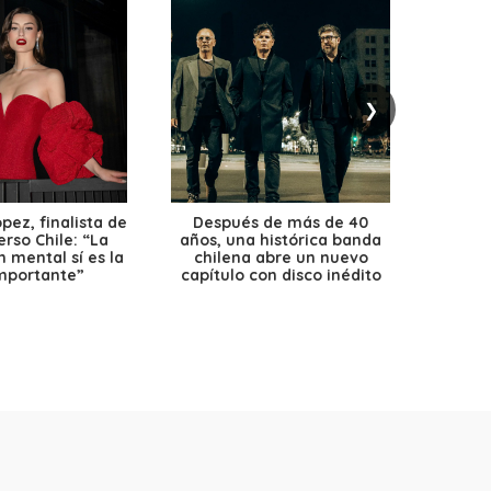
❯
ez, finalista de
Después de más de 40
Ante 
erso Chile: “La
años, una histórica banda
petr
 mental sí es la
chilena abre un nuevo
precio
mportante”
capítulo con disco inédito