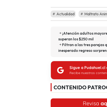
Actualidad
Maltrato Ani
¡Atención adultos mayore
superan los $250 mil
Filtran a las tres parejas 
inesperado regreso sorpren
Sigue a Pudahuel.cl
Recibe nuestros conten
CONTENIDO PATRO
Revisa
aq