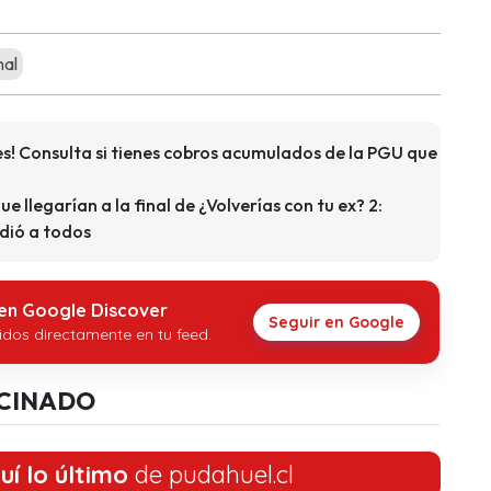
mal
s! Consulta si tienes cobros acumulados de la PGU que
que llegarían a la final de ¿Volverías con tu ex? 2:
dió a todos
 en Google Discover
Seguir en Google
idos directamente en tu feed.
CINADO
uí lo último
de pudahuel.cl