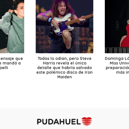
mensaje que
Todos lo odian, pero Steve
Dominga Lóp
le mandó a
Harris revela el único
Miss Univ
elli
detalle que habría salvado
preparación
este polémico disco de Iron
más i
Maiden