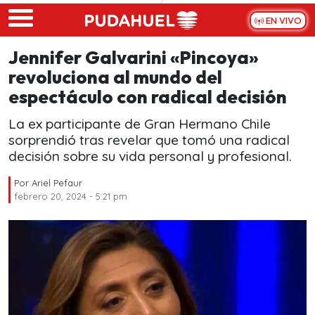
Skip to main content
EN VIVO
Jennifer Galvarini «Pincoya»
revoluciona al mundo del
espectáculo con radical decisión
La ex participante de Gran Hermano Chile
sorprendió tras revelar que tomó una radical
decisión sobre su vida personal y profesional.
Por
Ariel Pefaur
febrero 20, 2024 - 5:21 pm