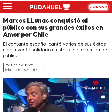
Skip to main content
EN VIVO
Marcos LLunas conquistó al
público con sus grandes éxitos en
Amor por Chile
El cantante español cantó varios de sus éxitos
en el evento solidario y esta fue la reacción del
público.
Por
Daniela Jerez
febrero 15, 2024 - 11:30 pm