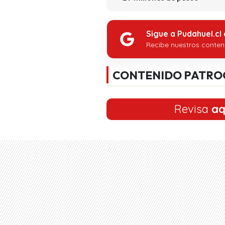
Sigue a Pudahuel.cl
Recibe nuestros conten
CONTENIDO PATRO
Revisa
aq