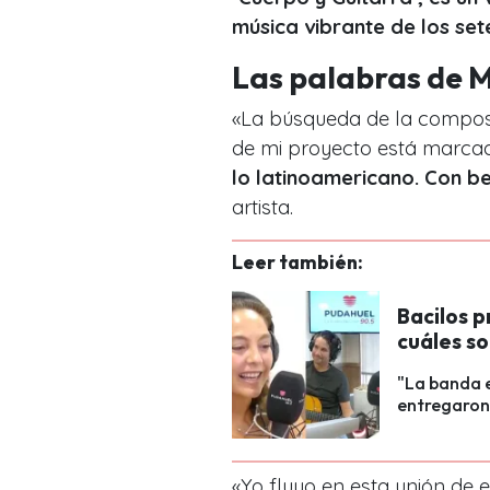
música vibrante de los set
Las palabras de M
«La búsqueda de la composi
de mi proyecto está marcad
lo latinoamericano. Con be
artista.
Leer también:
Bacilos p
cuáles so
"La banda e
entregaron 
«Yo fluyo en esta unión de 