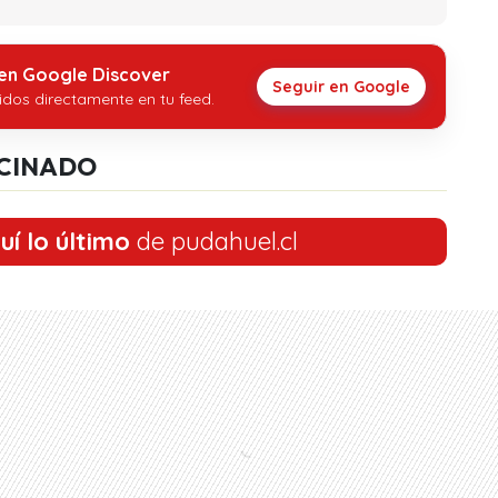
 en Google Discover
Seguir en Google
idos directamente en tu feed.
CINADO
uí lo último
de pudahuel.cl