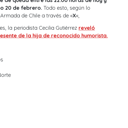
e de queda entre las 22:00 horas de hoy y
mo 20 de febrero.
Todo esto, según lo
 Armada de Chile a través de «
X
«,
s, la periodista Cecilia Gutiérrez
reveló
esente de la hija de reconocido humorista.
os
Norte