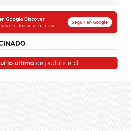
 en Google Discover
Seguir en Google
idos directamente en tu feed.
CINADO
uí lo último
de pudahuel.cl