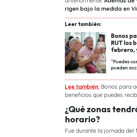
anteriormente.
Además de va
rigen bajo la medida en Vi
Leer también:
Bonos pa
RUT los b
febrero,
"Puedes con
pueden acce
Lee también:
Bonos para ad
beneficios que puedes recib
¿Qué zonas tendr
horario?
Fue durante la jornada del 