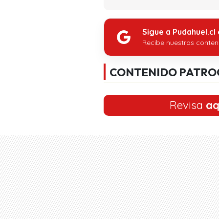
Sigue a Pudahuel.cl
Recibe nuestros conten
CONTENIDO PATRO
Revisa
aq