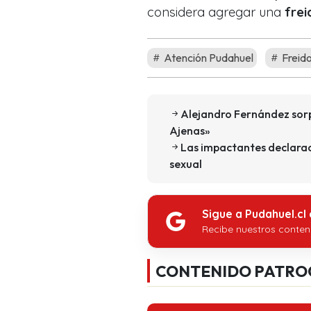
considera agregar una
frei
Atención Pudahuel
Freid
Alejandro Fernández sorp
Ajenas»
Las impactantes declarac
sexual
Sigue a Pudahuel.cl
Recibe nuestros conten
CONTENIDO PATRO