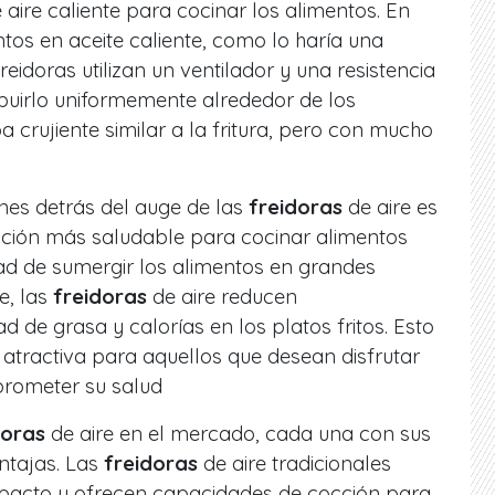
 aire caliente para cocinar los alimentos. En
ntos en aceite caliente, como lo haría una
freidoras utilizan un ventilador y una resistencia
ribuirlo uniformemente alrededor de los
 crujiente similar a la fritura, pero con mucho
nes detrás del auge de las
freidoras
de aire es
pción más saludable para cocinar alimentos
idad de sumergir los alimentos en grandes
e, las
freidoras
de aire reducen
ad de grasa y calorías en los platos fritos. Esto
 atractiva para aquellos que desean disfrutar
prometer su salud
doras
de aire en el mercado, cada una con sus
ntajas. Las
freidoras
de aire tradicionales
pacto y ofrecen capacidades de cocción para