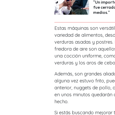
"Un importa
fue cerrad
medios."
Estas máquinas son versátil
variedad de alimentos, des
verduras asadas y postres.
freidora de aire son aquello
una cocción uniforme, como
verduras y los aros de cebol
Además, son grandes aliada
alguna vez estuvo frito, pu
anterior, nuggets de pollo,
en unos minutos quedarán 
hecho.
Si estás buscando mejorar tu