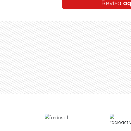
Revisa
aq