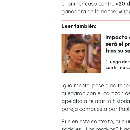
el primer caso contra
«20 d
ganadora de la noche,
«Opp
Leer también:
Impacto e
será el 
tras su s
"Luego de s
confirmó cu
Igualmente, pese a no tener
quedaron con el corazón de 
apelaba a relatar la histori
pareja compuesta por Pauli
Fue en este contexto, que u
sociales. ¿Los motivos? Nad