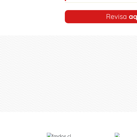
Revisa
aq