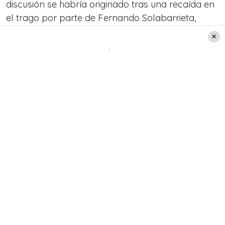
discusión se habría originado tras una recaída en
el trago por parte de Fernando Solabarrieta,
quien hace algunos meses estuvo en un centro de
rehabilitación a causa de su alcoholismo.
«Se habría portado mal, según cuentan»,
contaron en ‘Sígueme’ de TV+.